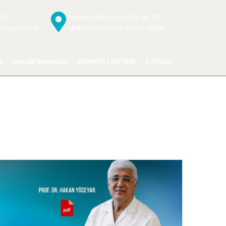
 52
Yenişehir Mah. İşçiler Cad. No:126
uceyar.com.tr
Medicana Hastanesi Konak /İZMİR
R
ONLINE RANDEVU
ZİYARETÇİ DEFTERİ
İLETİŞİM