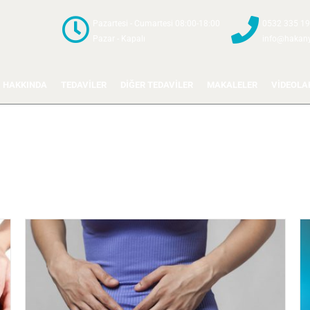
Pazartesi - Cumartesi 08:00-18:00
0532 335 19
Pazar - Kapalı
info@hakany
HAKKINDA
TEDAVİLER
DİĞER TEDAVİLER
MAKALELER
VİDEOLA